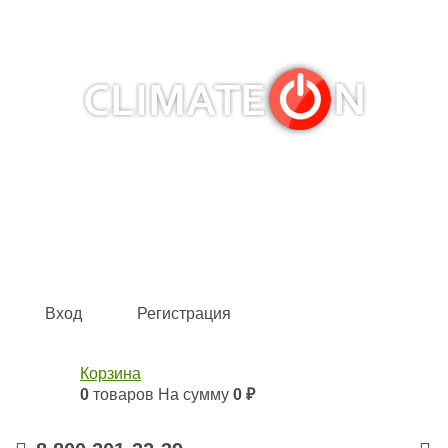
Кондиционеры и сплит-системы, газовые котлы,
тепловые завесы, водяные тепловентиляторы для
квартиры, дома, офиса с доставкой в Ростов-на-Дону и
по всей России.
Climate for life
Вход
Регистрация
Корзина
0
товаров
На сумму
0 ₽