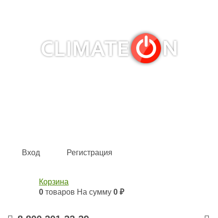
Кондиционеры и сплит-системы, газовые котлы,
тепловые завесы, водяные тепловентиляторы для
квартиры, дома, офиса с доставкой в Ростов-на-Дону и
по всей России.
Climate for life
Вход
Регистрация
Корзина
0
товаров
На сумму
0 ₽