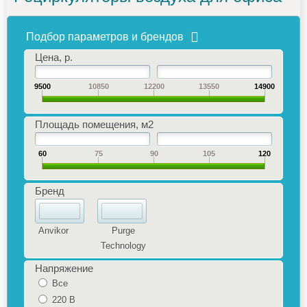
Подбор параметров и брендов
Цена, р.
9500
10850
12200
13550
14900
Площадь помещения, м2
60
75
90
105
120
Бренд
Anvikor
Purge
Technology
Напряжение
Все
220 В