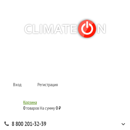
Кондиционеры и сплит-системы, газовые котлы, тепловые завесы, водяные
тепловентиляторы для квартиры, дома, офиса с доставкой в Ростов-на-
Дону и по всей России.
Climate for life
Вход
Регистрация
Корзина
0
товаров
На сумму
0 ₽
8 800 201-32-39