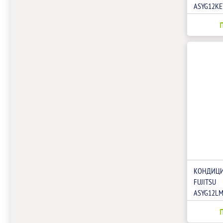
ASYG12KE
КОНДИЦИ
FUJITSU
ASYG12L