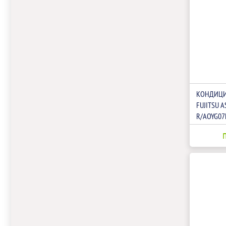
КОНДИЦИ
FUJITSU A
R/AOYG07