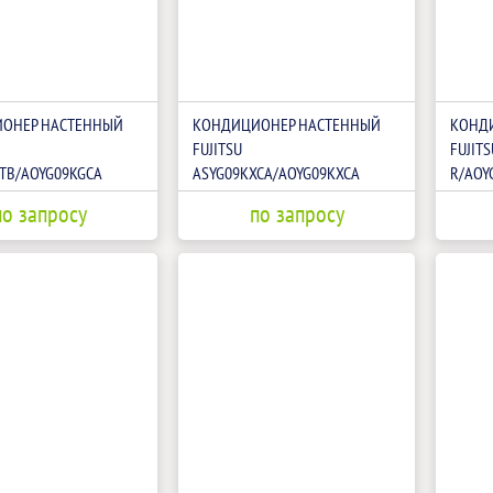
ОНЕР НАСТЕННЫЙ
КОНДИЦИОНЕР НАСТЕННЫЙ
КОНД
FUJITSU
FUJITS
TB/AOYG09KGCA
ASYG09KXCA/AOYG09KXCA
R/AOY
по запросу
по запросу