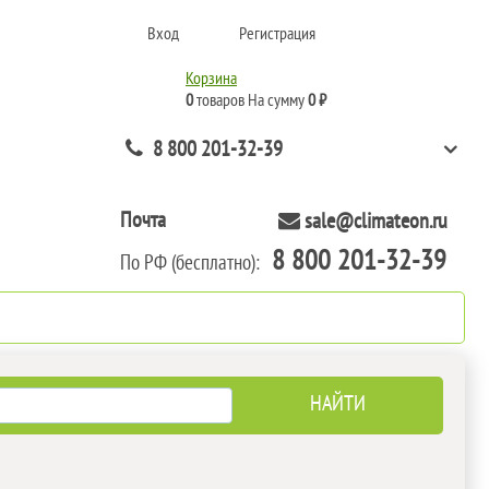
Вход
Регистрация
Корзина
0
товаров
На сумму
0 ₽
8 800 201-32-39
Почта
sale@climateon.ru
8 800 201-32-39
По РФ (бесплатно):
нтажа
Акции
Контакты