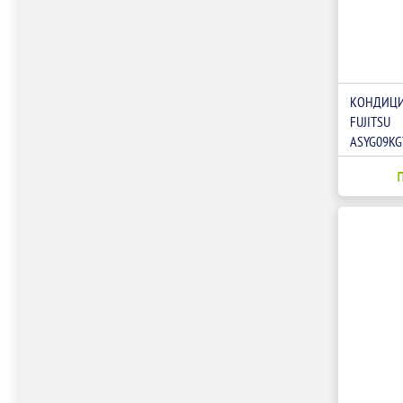
КОНДИЦИ
FUJITSU
ASYG09KG