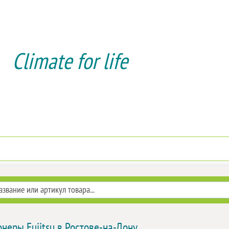
Climate for life
Доставка и оплата
Услуги мо
неры Fujitsu в Ростове-на-Дону