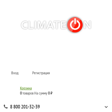
Кондиционеры и сплит-системы, газовые котлы, тепловые завесы, водяные
тепловентиляторы для квартиры, дома, офиса с доставкой в Ростов-на-
Дону и по всей России.
Climate for life
Вход
Регистрация
Корзина
0
товаров
На сумму
0 ₽
8 800 201-32-39